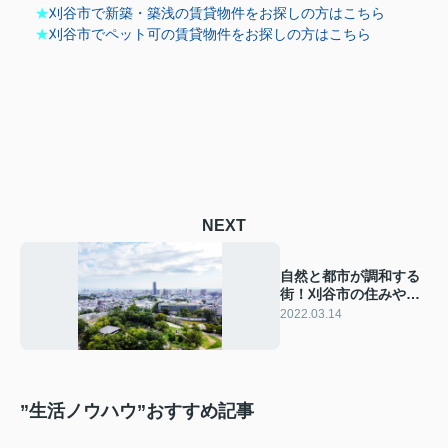
★
刈谷市で新築・築浅の賃貸物件をお探しの方はこちら
★
刈谷市でペット可の賃貸物件をお探しの方はこちら
NEXT
自然と都市が調和する
街！刈谷市の住みやす
さをご紹介！
2022.03.14
”生活ノウハウ”おすすめ記事