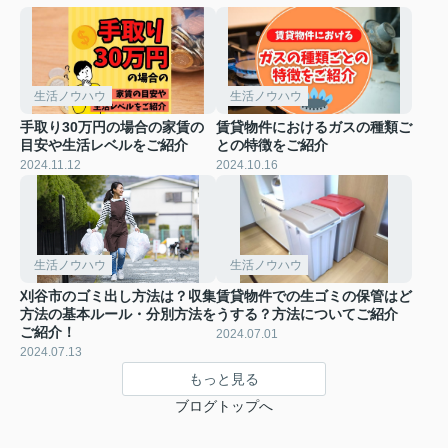
生活ノウハウ
生活ノウハウ
手取り30万円の場合の家賃の
賃貸物件におけるガスの種類ご
目安や生活レベルをご紹介
との特徴をご紹介
2024.11.12
2024.10.16
生活ノウハウ
生活ノウハウ
刈谷市のゴミ出し方法は？収集
賃貸物件での生ゴミの保管はど
方法の基本ルール・分別方法を
うする？方法についてご紹介
ご紹介！
2024.07.01
2024.07.13
もっと見る
ブログトップへ