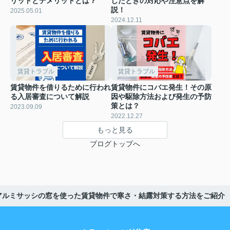
リットとデメリットとは？
したときの対応や注意点を解
説！
2025.05.01
2024.12.11
賃貸トラブル
賃貸トラブル
賃貸物件を借りるために行われ
賃貸物件にコバエ発生！その原
る入居審査について解説
因や駆除方法および発生の予防
策とは？
2023.09.09
2022.12.27
もっと見る
ブログトップへ
アルミサッシの窓を使った賃貸物件で寒さ・結露対策する方法をご紹介