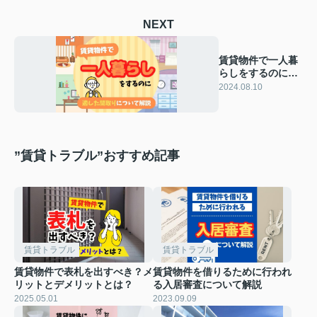
NEXT
賃貸物件で一人暮
らしをするのに適
した間取りについ
2024.08.10
て解説
”賃貸トラブル”おすすめ記事
賃貸トラブル
賃貸トラブル
賃貸物件で表札を出すべき？メ
賃貸物件を借りるために行われ
リットとデメリットとは？
る入居審査について解説
2025.05.01
2023.09.09