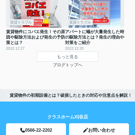
賃貸トラブル
賃貸トラブル
賃貸物件にコバエ発生！その原
アパートに蟻が大量発生した時
因や駆除方法および発生の予防
の駆除方法とは？発生の理由や
策とは？
対策をご紹介
2022.12.27
2022.12.20
もっと見る
ブログトップへ
賃貸物件の初期設備とは？破損したときの対応や注意点を解説！
クラスホーム刈谷店
0566-22-2202
お問い合わせ