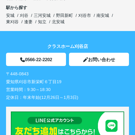
駅から探す
安城
刈谷
三河安城
野田新町
刈谷市
南安城
東刈谷
逢妻
知立
北安城
クラスホーム刈谷店
0566-22-2202
お問い合わせ
〒448-0843
愛知県刈谷市新栄町６丁目19
営業時間：
9:30～18:30
定休日：
年末年始(12月26日～1月3日)