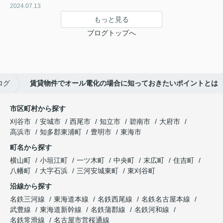
2024.07.13
もっと見る
ブログトップへ
ログ
賃貸物件でオール電化の場合に知っておきたいポイントとは
市区町村から探す
刈谷市
安城市
西尾市
知立市
碧南市
大府市
高浜市
知多郡東浦町
豊明市
東海市
町名から探す
横山町
小垣江町
一ツ木町
中央町
末広町
住吉町
八幡町
大字石浜
三河安城東町
東刈谷町
沿線から探す
名鉄三河線
東海道本線
名鉄西尾線
名鉄名古屋本線
武豊線
東海道新幹線
名鉄蒲郡線
名鉄河和線
名鉄常滑線
名古屋市営桜通線