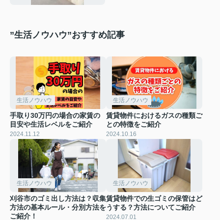
”生活ノウハウ”おすすめ記事
生活ノウハウ
生活ノウハウ
手取り30万円の場合の家賃の
賃貸物件におけるガスの種類ご
目安や生活レベルをご紹介
との特徴をご紹介
2024.11.12
2024.10.16
生活ノウハウ
生活ノウハウ
刈谷市のゴミ出し方法は？収集
賃貸物件での生ゴミの保管はど
方法の基本ルール・分別方法を
うする？方法についてご紹介
ご紹介！
2024.07.01