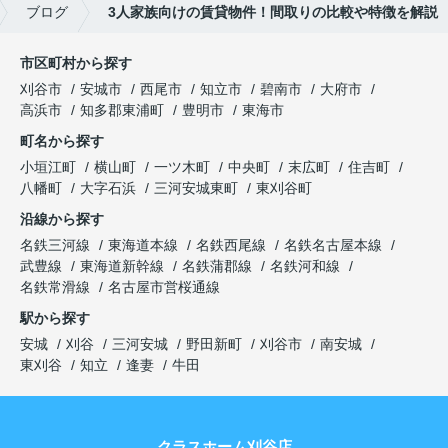
ブログ
3人家族向けの賃貸物件！間取りの比較や特徴を解説
市区町村から探す
刈谷市
安城市
西尾市
知立市
碧南市
大府市
高浜市
知多郡東浦町
豊明市
東海市
町名から探す
小垣江町
横山町
一ツ木町
中央町
末広町
住吉町
八幡町
大字石浜
三河安城東町
東刈谷町
沿線から探す
名鉄三河線
東海道本線
名鉄西尾線
名鉄名古屋本線
武豊線
東海道新幹線
名鉄蒲郡線
名鉄河和線
名鉄常滑線
名古屋市営桜通線
駅から探す
安城
刈谷
三河安城
野田新町
刈谷市
南安城
東刈谷
知立
逢妻
牛田
クラスホーム刈谷店