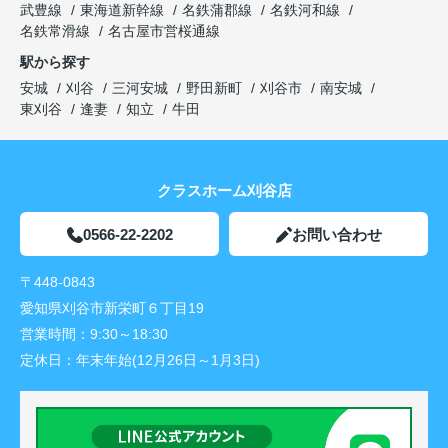
武豊線
東海道新幹線
名鉄蒲郡線
名鉄河和線
名鉄常滑線
名古屋市営桜通線
駅から探す
安城
刈谷
三河安城
野田新町
刈谷市
南安城
東刈谷
逢妻
知立
牛田
クラスホーム刈谷店
0566-22-2202
お問い合わせ
〒448-0843
愛知県刈谷市新栄町６丁目19
営業時間：
9:30～18:30
定休日：
年末年始(12月26日～1月3日)