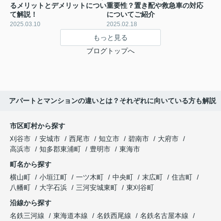
るメリットとデメリットについ
重要性？置き配や救急車の対応
て解説！
についてご紹介
2025.03.10
2025.02.18
もっと見る
ブログトップへ
アパートとマンションの違いとは？それぞれに向いている方も解説
市区町村から探す
刈谷市
安城市
西尾市
知立市
碧南市
大府市
高浜市
知多郡東浦町
豊明市
東海市
町名から探す
横山町
小垣江町
一ツ木町
中央町
末広町
住吉町
八幡町
大字石浜
三河安城東町
東刈谷町
沿線から探す
名鉄三河線
東海道本線
名鉄西尾線
名鉄名古屋本線